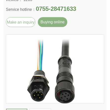
0755-28471633
Service hotline：
Buying online
Make an inquiry